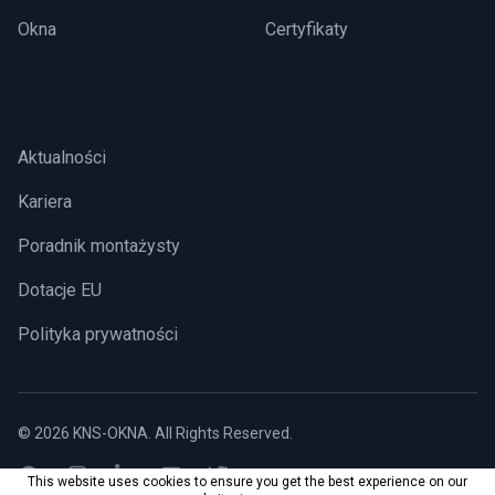
Okna
Certyfikaty
Aktualności
Kariera
Poradnik montażysty
Dotacje EU
Polityka prywatności
©
2026
KNS-OKNA
. All Rights Reserved.
This website uses cookies to ensure you get the best experience on our
LinkedIn page